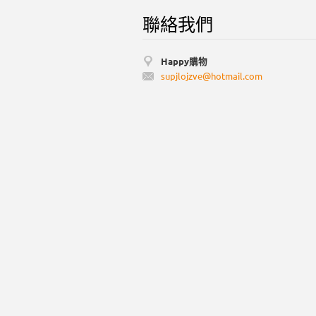
聯絡我們
Happy購物
supjlojz
ve@hotma
il.com