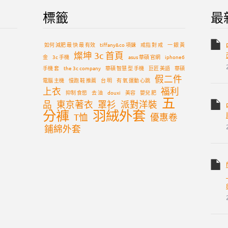
標籤
最
如何 減肥 最 快 最 有效
tiffany&co 項鍊
戒指 對 戒
一 銀 黃
燦坤 3c 首頁
金
3c 手機
asus 華碩 官網
iphone6
手機 套
the 3c company
華碩 智慧 型 手機
巨匠 美語
華碩
假二件
電腦 主機
慢跑 鞋 推薦
台 明
有 氧 運動 心跳
上衣
福利
抑制 食慾
去 油
douxi
美容
嬰兒 肥
五
品
東京著衣
罩衫
派對洋裝
分褲
羽絨外套
T恤
優惠卷
鋪綿外套