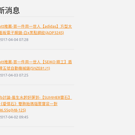
新消息
ptt推薦-買一件用一世人【adidas】方型大
面板電子腕錶-白x黑點網紋(ADP3245)
2017-04-04 07:28
ptt推薦-買一件用一世人【SEIKO 精工】盾
牌五號自動機械錶(SNZE81J1)
2017-04-03 07:25
fb討論-風生水起好運到-【SUMMER寶石】
《愛情石》雙胞胎瑪瑙聚寶盆一對
86.55g(M8-125)
2017-04-02 09:45