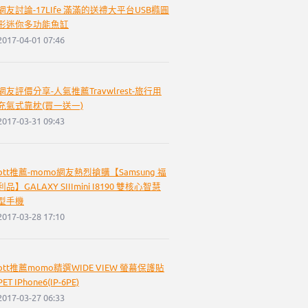
網友討論-17LIfe 滿滿的送禮大平台USB橢圓
形迷你多功能魚缸
2017-04-01 07:46
網友評價分享-人氣推薦Travwlrest-旅行用
充氣式靠枕(買一送一)
2017-03-31 09:43
ptt推薦-momo網友熱烈搶購【Samsung 福
利品】GALAXY SIIImini I8190 雙核心智慧
型手機
2017-03-28 17:10
ptt推薦momo精選WIDE VIEW 螢幕保護貼
PET IPhone6(IP-6PE)
2017-03-27 06:33