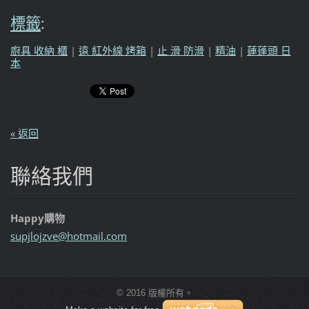
標籤
:
廚具 收納 櫃
|
遠 紅外線 烤箱
|
止 滑 防滑
|
精油
|
蓮蓬頭 日
本
« 返回
聯絡我們
Happy購物
supjlojz
ve@hotma
il.com
© 2016 版權所有。