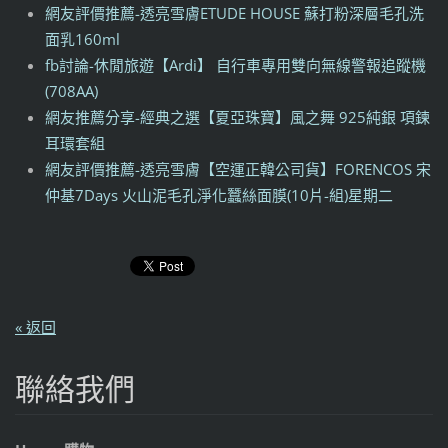
網友評價推薦-透亮雪膚ETUDE HOUSE 蘇打粉深層毛孔洗
面乳160ml
fb討論-休閒旅遊【Ardi】 自行車專用雙向無線警報追蹤機
(708AA)
網友推薦分享-經典之選【夏亞珠寶】風之舞 925純銀 項鍊
耳環套組
網友評價推薦-透亮雪膚【空運正韓公司貨】FORENCOS 宋
仲基7Days 火山泥毛孔淨化蠶絲面膜(10片-組)星期二
« 返回
聯絡我們