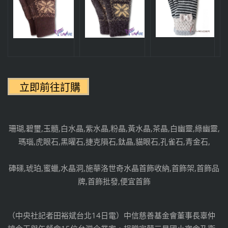
珊瑚,碧璽,玉髓,白水晶,紫水晶,粉晶,黃水晶,茶晶,白幽靈,綠幽靈,
瑪瑙,虎眼石,黑曜石,捷克隕石,鈦晶,貓眼石,孔雀石,青金石,
硨磲,琥珀,蜜蠟,水晶洞,施華洛世奇水晶首飾收納,首飾架,首飾品
牌,首飾批發,便宜首飾
（中央社記者田裕斌台北14日電）中信慈善基金會董事長辜仲