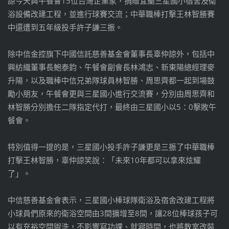
諒今天與午餐會15位台灣企業家，捐贈宜蘭三星國小宿舍及衛
浴設備改建工程，並進行球賽交流；中華職棒打擊王林智勝賽
中還遭到五年級投手許子謙三振。
除中信金控旗下中國信託慈善基金會董事長辜仲諒外，包括中
興紡織董事長鮑泰鈞、午餐會副會長林鴻志、新東陽總經理麥
升陽，以及職棒中信兄弟隊球員林智勝、周思齊都一起到場鼓
勵小朋友，午餐會更與三星國小進行交流賽，分別由周思齊和
林智勝分別擔任二隊指定代打，最終由三星國小以5：0擊敗午
餐會。
特別值得一提的是，三星國小投手許子謙更是三振了中華職棒
打擊王林智勝，辜仲諒笑說：「未來10年都可以拿來炫耀
了」。
中信慈善基金會表示，三星國小棒球隊衛浴及宿舍改建工程將
小球員們原來的衛浴空間由3間擴增至8間，讓28位棒球孩子可
以有充裕空間盥洗，不影響寫功課、就寢時間，也將教室改裝