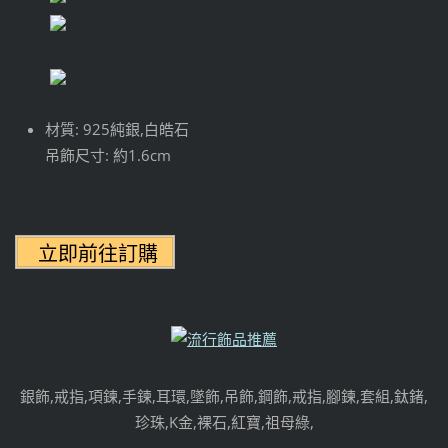
材質: 925純銀,白皓石
吊飾尺寸: 約1.6cm
銀飾,戒指,項鍊,手鍊,耳環,墜飾,吊飾,鋼飾,戒指,腳鍊,套組,鈦鍺,
珍珠,K金,裸石,紅寶,祖母綠,